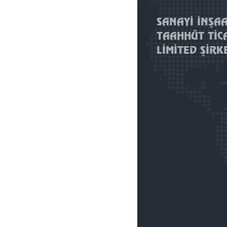
SANAYİ İNŞA
TAAHHÜT TİC
LİMİTED ŞİRK