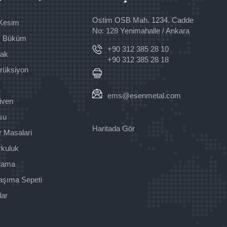
Ostim OSB Mah. 1234. Cadde
 Kesim
No: 128 Yenimahalle / Ankara
c Büküm
+90 312 385 28 10
nak
+90 312 385 28 18
trüksiyon
ems@esenmetal.com
iven
su
Haritada Gör
r Masalari
rkuluk
rama
aşıma Sepeti
lar