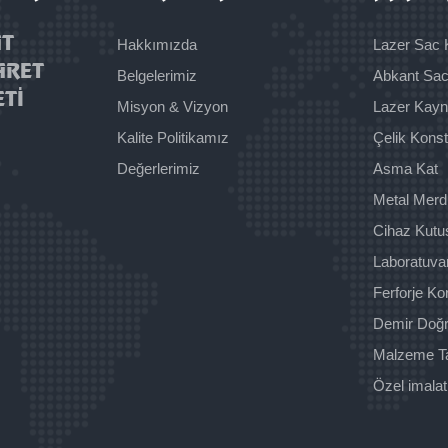
AT
Hakkımızda
Lazer Sac
ARET
Belgelerimiz
Abkant Sa
ETİ
Misyon & Vizyon
Lazer Kay
Kalite Politikamız
Çelik Kons
Değerlerimiz
Asma Kat
Metal Merd
Cihaz Kutu
Laboratuva
Ferforje Ko
Demir Doğ
Malzeme T
Özel imalat