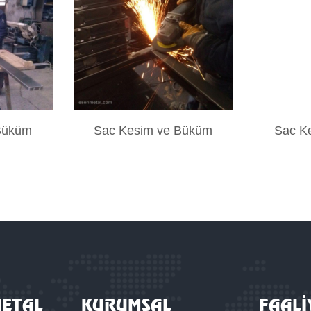
Büküm
Sac Kesim ve Büküm
Sac K
METAL
KURUMSAL
FAALİ