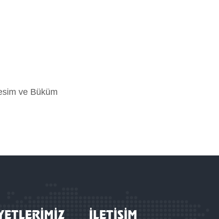
esim ve Büküm
YETLERİMİZ
İLETİŞİM