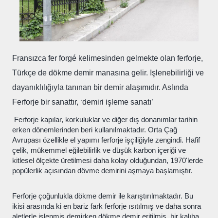
Fransızca fer forgé kelimesinden gelmekte olan ferforje,
Türkçe de dökme demir manasına gelir. Işlenebilirliği ve
dayanıklılığıyla tanınan bir demir alaşımıdır. Aslında
Ferforje bir sanattır, ‘demiri işleme sanatı’
Ferforje kapılar, korkuluklar ve diğer dış donanımlar tarihin
erken dönemlerinden beri kullanılmaktadır. Orta Çağ
Avrupası özellikle el yapımı ferforje işçiliğiyle zengindi. Hafif
çelik, mükemmel eğilebilirlik ve düşük karbon içeriği ve
kitlesel ölçekte üretilmesi daha kolay olduğundan, 1970'lerde
popülerlik açısından dövme demirini aşmaya başlamıştır.
Ferforje
çoğunlukla dökme demir ile karıştırılmaktadır. Bu
ikisi arasında ki en bariz fark ferforje ısıtılmış ve daha sonra
aletlerle işlenmiş demirken dökme demir eritilmiş, bir kalıba