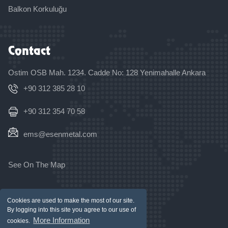
Balkon Korkuluğu
Contact
Ostim OSB Mah. 1234. Cadde No: 128 Yenimahalle Ankara
+90 312 385 28 10
+90 312 354 70 58
ems@esenmetal.com
See On The Map
Copyright © 2026 Tüm Hakları Saklıdır.
Cookies are used to make the most of our site.
By logging into this site you agree to our use of
More Information
cookies.