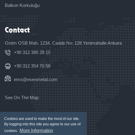
Balkon Korkuluğu
Contact
Ostim OSB Mah. 1234. Cadde No: 128 Yenimahalle Ankara
+90 312 385 28 10
+90 312 354 70 58
ems@esenmetal.com
See On The Map
Copyright © 2026 Tüm Hakları Saklıdır.
Cookies are used to make the most of our site.
By logging into this site you agree to our use of
More Information
cookies.